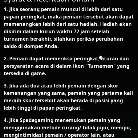
1. Jika seorang pemain muncul di lebih dari satu
papan peringkat, maka pemain tersebut akan dapat
memenangkan lebih dari satu hadiah. Hadiah akan
dikirim dalam kurun waktu 72 jam setelah
turnamen berakhir, silahkan periksa perubahan
saldo di dompet Anda.
2. Pemain dapat memeriksa peringkat, aturan dan
❅
persyaratan acara di dalam ikon "Turnamen" yang
tersedia di game.
3. Jika ada dua atau lebih pemain dengan skor
kemenangan yang sama, pemain yang pertama kali
meraih skor tersebut akan berada di posisi yang
lebih tinggi di papan peringkat.
4. Jika Spadegaming menemukan pemain yang
menggunakan metode curang/ tidak jujur, menipu,
mengintimidasi pemain / operator lain, atau