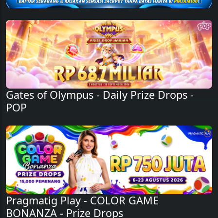
Gates of Olympus - Daily Prize Drops -
POP
Pragmatig Play - COLOR GAME
BONANZA - Prize Drops