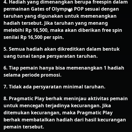
4. Hadiah yang dimenangkan berupa freespin dalam
permainan Gates of Olympus POP sesuai dengan
taruhan yang digunakan untuk memenangkan
hadiah tersebut. Jika taruhan yang menang
melebihi Rp 16,500, maka akan diberikan free spin
senilai Rp 16,500 per spin.
5. Semua hadiah akan dikreditkan dalam bentuk
uang tunai tanpa persyaratan taruhan.
6. Tiap pemain hanya bisa memenangkan 1 hadiah
selama periode promosi.
7. Tidak ada persyaratan minimal taruhan.
8. Pragmatic Play berhak meninjau aktivitas pemain
untuk mencegah terjadinya kecurangan. Jika
ditemukan kecurangan, maka Pragmatic Play
berhak membatalkan hadiah dari hasil kecurangan
pemain tersebut.