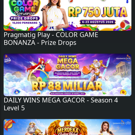
Pragmatig Play - COLOR GAME
BONANZA - Prize Drops
❅
DAILY WINS MEGA GACOR - Season 4
Level 5