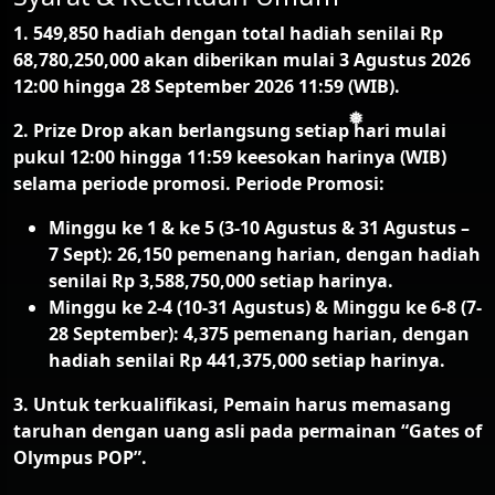
1. 549,850 hadiah dengan total hadiah senilai Rp
68,780,250,000 akan diberikan mulai 3 Agustus 2026
12:00 hingga 28 September 2026 11:59 (WIB).
❅
2. Prize Drop akan berlangsung setiap hari mulai
pukul 12:00 hingga 11:59 keesokan harinya (WIB)
selama periode promosi. Periode Promosi:
Minggu ke 1 & ke 5 (3-10 Agustus & 31 Agustus –
7 Sept): 26,150 pemenang harian, dengan hadiah
senilai Rp 3,588,750,000 setiap harinya.
Minggu ke 2-4 (10-31 Agustus) & Minggu ke 6-8 (7-
28 September): 4,375 pemenang harian, dengan
hadiah senilai Rp 441,375,000 setiap harinya.
3. Untuk terkualifikasi, Pemain harus memasang
taruhan dengan uang asli pada permainan “Gates of
Olympus POP”.