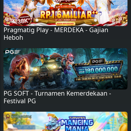
Pragmatig Play - MERDEKA - Gajian
Heboh
PG SOFT - Turnamen Kemerdekaan -
Festival PG