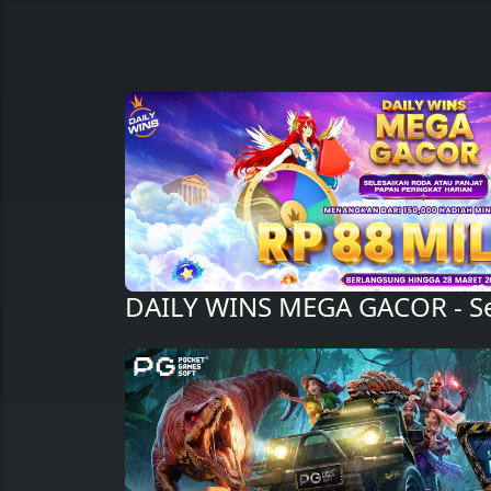
DAILY WINS MEGA GACOR - Se