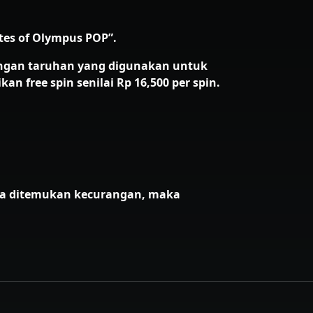
❅
tes of Olympus POP”.
engan taruhan yang digunakan untuk
 free spin senilai Rp 16,500 per spin.
❅
ika ditemukan kecurangan, maka