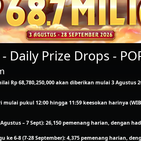
- Daily Prize Drops - PO
m
nilai Rp 68,780,250,000 akan diberikan mulai 3 Agustus 
ri mulai pukul 12:00 hingga 11:59 keesokan harinya (WIB
 Agustus – 7 Sept): 26,150 pemenang harian, dengan hadi
gu ke 6-8 (7-28 September): 4,375 pemenang harian, deng