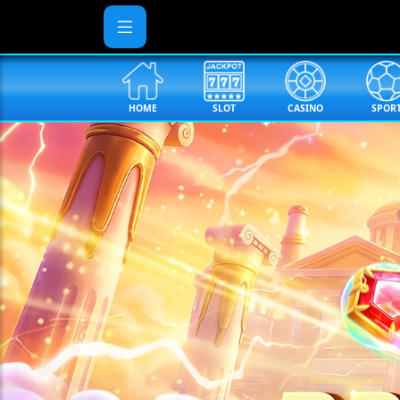
HOME
SLOT
CASINO
SPOR