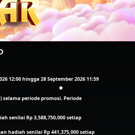
P
2026 12:00 hingga 28 September 2026 11:59
) selama periode promosi. Periode
ah senilai Rp 3,588,750,000 setiap
an hadiah senilai Rp 441,375,000 setiap